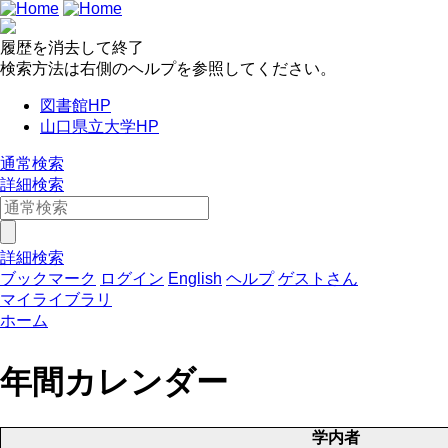
履歴を消去して終了
検索方法は右側のヘルプを参照してください。
図書館HP
山口県立大学HP
通常検索
詳細検索
詳細検索
ブックマーク
ログイン
English
ヘルプ
ゲストさん
マイライブラリ
ホーム
年間カレンダー
学内者