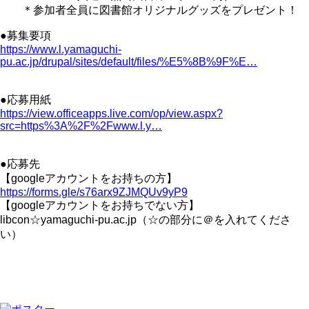
＊参加者全員に図書館オリジナルグッズをプレゼント！
●募集要項
https://www.l.yamaguchi-
pu.ac.jp/drupal/sites/default/files/%E5%8B%9F%E…
●応募用紙
https://view.officeapps.live.com/op/view.aspx?
src=https%3A%2F%2Fwww.l.y…
●応募先
【googleアカウントをお持ちの方】
https://forms.gle/s76arx9ZJMQUv9yP9
【googleアカウントをお持ちでない方】
libcon☆yamaguchi-pu.ac.jp（☆の部分に＠を入れてくださ
い）