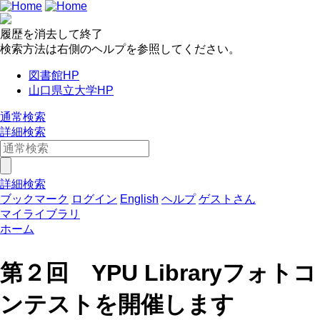
履歴を消去して終了
検索方法は右側のヘルプを参照してください。
図書館HP
山口県立大学HP
通常検索
詳細検索
詳細検索
ブックマーク
ログイン
English
ヘルプ
ゲストさん
マイライブラリ
ホーム
第２回 YPU Libraryフォトコ
ンテストを開催します