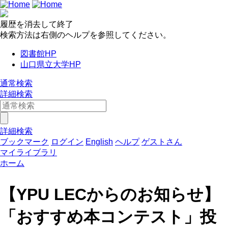
履歴を消去して終了
検索方法は右側のヘルプを参照してください。
図書館HP
山口県立大学HP
通常検索
詳細検索
詳細検索
ブックマーク
ログイン
English
ヘルプ
ゲストさん
マイライブラリ
ホーム
【YPU LECからのお知らせ】
「おすすめ本コンテスト」投