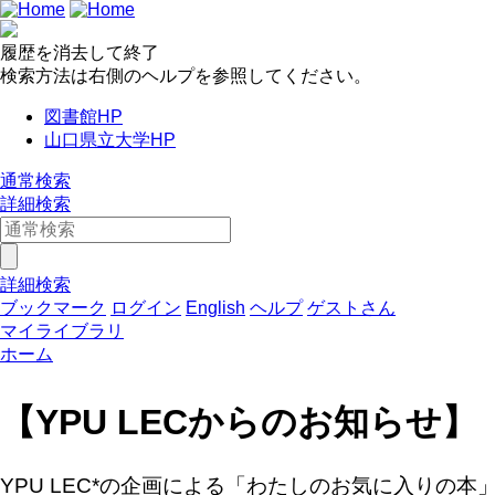
履歴を消去して終了
検索方法は右側のヘルプを参照してください。
図書館HP
山口県立大学HP
通常検索
詳細検索
詳細検索
ブックマーク
ログイン
English
ヘルプ
ゲストさん
マイライブラリ
ホーム
【YPU LECからのお知ら
YPU LEC*の企画による「わたしのお気に入りの