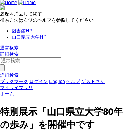
履歴を消去して終了
検索方法は右側のヘルプを参照してください。
図書館HP
山口県立大学HP
通常検索
詳細検索
詳細検索
ブックマーク
ログイン
English
ヘルプ
ゲストさん
マイライブラリ
ホーム
特別展示「山口県立大学80年
の歩み」を開催中です