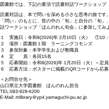
図書館では、下記の要項で読書対話ワークショップ
読書対話は、本で問いを深める小さな思考の旅です
「問い」のもとに、世の中の「旬」と自分の「旬」
話ワークショップ「ほんのれん旬会」に参加してみ
１ 実施日：令和8(2026)年 2月10日（火） ①1
２ 場所：図書館１階 ラーニングコモンズ
３ 参加対象：本学学生および教職員
４ 定 員：各回15名
５ 応募開始：令和8(2026)年 1月20日（火）～
６ 応募方法：ポスターに掲載のQRコードから応募
＜お問合せ先＞
山口県立大学図書館 ほんのれん担当
TEL:083-929-6200
E-Mail: mlibrary＠yp4.yamaguchi-pu.ac.jp