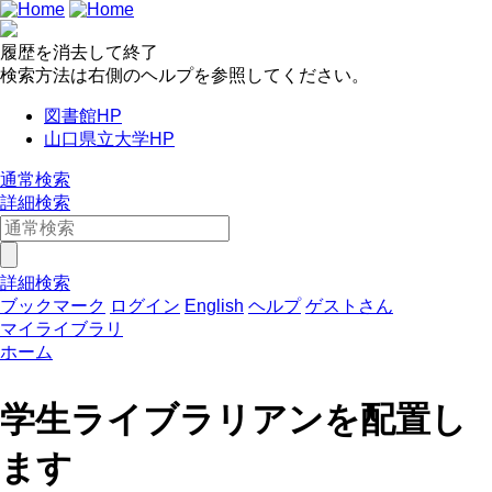
履歴を消去して終了
検索方法は右側のヘルプを参照してください。
図書館HP
山口県立大学HP
通常検索
詳細検索
詳細検索
ブックマーク
ログイン
English
ヘルプ
ゲストさん
マイライブラリ
ホーム
学生ライブラリアンを配置し
ます