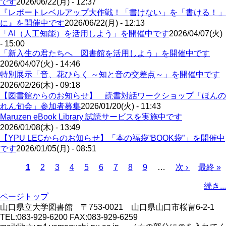
です
2026/06/22(月) - 12:37
『レポートレベルアップ大作戦！「書けない」を「書ける！」
に』を開催中です
2026/06/22(月) - 12:13
「AI（人工知能）を活用しよう」を開催中です
2026/04/07(火)
- 15:00
「新入生の君たちへ 図書館を活用しよう」を開催中です
2026/04/07(火) - 14:46
特別展示「音、花ひらく ～知と音の交差点～」を開催中です
2026/02/26(木) - 09:18
【図書館からのお知らせ】 読書対話ワークショップ「ほんの
れん旬会」参加者募集
2026/01/20(火) - 11:43
Maruzen eBook Library 試読サービスを実施中です
2026/01/08(木) - 13:49
【YPU LECからのお知らせ】「本の福袋‟BOOK袋”」を開催中
です
2026/01/05(月) - 08:51
カ
1
ペ
2
ペ
3
ペ
4
ペ
5
ペ
6
ペ
7
ペ
8
ペ
9
…
次
次 ›
最
最終 »
レ
ー
ー
ー
ー
ー
ー
ー
ー
ペ
終
ペ
続き...
ン
ジ
ジ
ジ
ジ
ジ
ジ
ジ
ジ
ー
ペ
ー
ページトップ
ト
ジ
ー
ジ
山口県立大学図書館 〒753-0021 山口県山口市桜畠6-2-1
ペ
ジ
送
TEL:083-929-6200 FAX:083-929-6259
ー
り