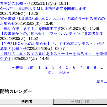
票開始のお知らせ
2025/11/12(水) - 18:11
令和7年 山口県大学ＭＬ連携特別展を開催します
2025/10/24(金) - 10:26
電子書籍「EBSCO eBook Collection」の試読サービス開始の
お知らせ
2025/10/02(木) - 10:40
「就活応援します！」を開催中です
2025/10/01(水) - 11:48
【図書館からのお知らせ】 ブックハンティング参加者募集
2025/09/30(火) - 11:52
【YPU LECからのお知らせ】「おすすめ本コンテスト」作品
募集のお知らせ
2025/09/30(火) - 08:37
「統計の世界～数字の裏にあるストーリーを探ろう～」を開催
中です
2025/09/24(水) - 14:49
先
« 先頭
前
‹ 前
ペ
1
カ
2
ペ
3
ペ
4
ペ
5
ペ
6
ペ
7
ペ
8
ペ
9
…
頭
ペ
ー
レ
次
次 ›
ー
最
最終 »
ー
ー
ー
ー
ー
ー
ペ
ペ
ー
ジ
ン
ペ
ジ
終
ジ
ジ
ジ
ジ
ジ
ジ
ー
続き...
ー
ジ
ト
ー
ペ
ジ
ジ
ペ
ジ
ー
送
開館カレンダー
ー
ジ
り
ジ
学内者
一般利用者